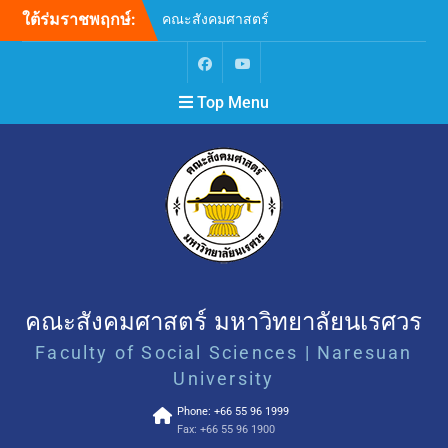
ใต้ร่มราชพฤกษ์:
คณะสังคมศาสตร์
มหาวิทยาลัยนเรศวร ขอ
แสดงความเสียใจอย่างสุดซึ้ง
ต่อเหตุการณ์ความรุนแรงที่
Top Menu
เกิดขึ้น ณ โรงเรียน
เทพศิรินทร์ นนทบุรี
ขยายระยะเวลาการรับสมัคร
บุคคลเพื่อสอบคัดเลือกบรรจุ
และแต่งตั้งเป็นพนักงาน
มหาวิทยาลัย ตำแหน่ง
อาจารย์ สังกัดภาควิชา
จิตวิทยา คณะสังคมศาสตร์
(ครั้งที่ 2)
ขอเชิญเข้าร่วมกิจกรรม “ลอง
สดับชายขอบขับขาน Let the
คณะสังคมศาสตร์ มหาวิทยาลัยนเรศวร
Margins Sing: Unheard
Faculty of Social Sciences | Naresuan
Words and Voices”
SAFE • EQUAL • INCLUSIVE
University
คณะสังคมศาสตร์
Phone: +66 55 96 1999
มหาวิทยาลัยนเรศวร เคารพ
Fax: +66 55 96 1900
ศักดิ์ศรี ยอมรับความหลาก