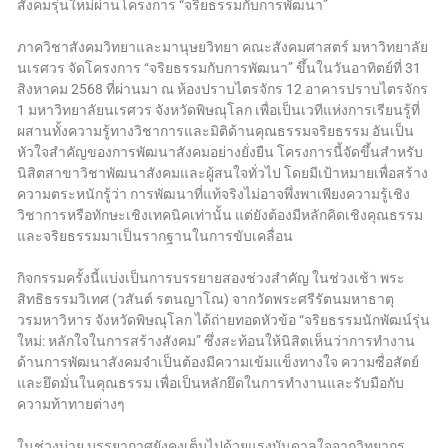
สังคมรุ่นใหม่ผ่านโครงการ “จริยธรรมกับการพัฒนา”
ภาควิชาสังคมวิทยาและมานุษยวิทยา คณะสังคมศาสตร์ มหาวิทยาลัย
นเรศวร จัดโครงการ “จริยธรรมกับการพัฒนา” ขึ้นในวันอาทิตย์ที่ 31
สิงหาคม 2568 ที่ผ่านมา ณ ห้องปราบไตรจักร 12 อาคารปราบไตรจักร
1 มหาวิทยาลัยนเรศวร จังหวัดพิษณุโลก เพื่อเป็นเวทีแห่งการเรียนรู้ที่
ผสานทั้งความรู้ทางวิชาการและมิติด้านคุณธรรมจริยธรรม อันเป็น
หัวใจสำคัญของการพัฒนาสังคมอย่างยั่งยืน โครงการนี้จัดขึ้นสำหรับ
นิสิตสาขาวิชาพัฒนาสังคมและผู้สนใจทั่วไป โดยมีเป้าหมายเพื่อสร้าง
ความตระหนักรู้ว่า การพัฒนาที่แท้จริงไม่อาจพึ่งพาเพียงความรู้เชิง
วิชาการหรือทักษะเชิงเทคนิคเท่านั้น แต่ยังต้องมีหลักคิดเชิงคุณธรรม
และจริยธรรมมาเป็นรากฐานในการขับเคลื่อน
กิจกรรมครั้งนี้แบ่งเป็นการบรรยายสองช่วงสำคัญ ในช่วงเช้า พระ
สิทธิธรรมวิเทศ (วสันต์ รตนญาโณ) จากวัดพระศรีรัตนมหาธาตุ
วรมหาวิหาร จังหวัดพิษณุโลก ได้ถ่ายทอดหัวข้อ “จริยธรรมนักพัฒน์รุ่น
ใหม่: หลักใจในการสร้างสังคม” ซึ่งสะท้อนให้นิสิตเห็นว่าการทำงาน
ด้านการพัฒนาสังคมจำเป็นต้องมีความเข้มแข็งทางใจ ความซื่อสัตย์
และยึดมั่นในคุณธรรม เพื่อเป็นหลักยึดในการทำงานและรับมือกับ
ความท้าทายต่างๆ
ในช่วงบ่าย บรรยากาศยังคงเต็มไปด้วยแรงบันดาลใจจากวิทยากร