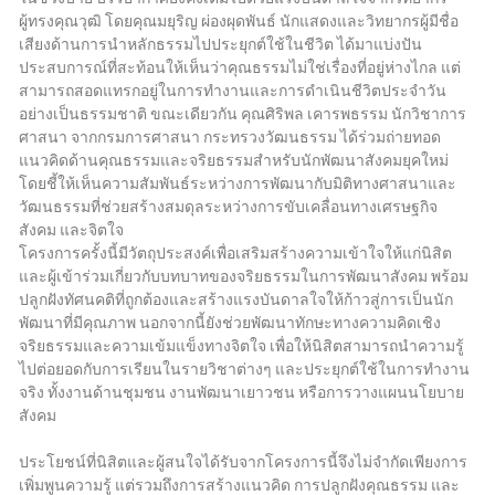
ผู้ทรงคุณวุฒิ โดยคุณมยุริญ ผ่องผุดพันธ์ นักแสดงและวิทยากรผู้มีชื่อ
เสียงด้านการนำหลักธรรมไปประยุกต์ใช้ในชีวิต ได้มาแบ่งปัน
ประสบการณ์ที่สะท้อนให้เห็นว่าคุณธรรมไม่ใช่เรื่องที่อยู่ห่างไกล แต่
สามารถสอดแทรกอยู่ในการทำงานและการดำเนินชีวิตประจำวัน
อย่างเป็นธรรมชาติ ขณะเดียวกัน คุณศิริพล เคารพธรรม นักวิชาการ
ศาสนา จากกรมการศาสนา กระทรวงวัฒนธรรม ได้ร่วมถ่ายทอด
แนวคิดด้านคุณธรรมและจริยธรรมสำหรับนักพัฒนาสังคมยุคใหม่
โดยชี้ให้เห็นความสัมพันธ์ระหว่างการพัฒนากับมิติทางศาสนาและ
วัฒนธรรมที่ช่วยสร้างสมดุลระหว่างการขับเคลื่อนทางเศรษฐกิจ
สังคม และจิตใจ
โครงการครั้งนี้มีวัตถุประสงค์เพื่อเสริมสร้างความเข้าใจให้แก่นิสิต
และผู้เข้าร่วมเกี่ยวกับบทบาทของจริยธรรมในการพัฒนาสังคม พร้อม
ปลูกฝังทัศนคติที่ถูกต้องและสร้างแรงบันดาลใจให้ก้าวสู่การเป็นนัก
พัฒนาที่มีคุณภาพ นอกจากนี้ยังช่วยพัฒนาทักษะทางความคิดเชิง
จริยธรรมและความเข้มแข็งทางจิตใจ เพื่อให้นิสิตสามารถนำความรู้
ไปต่อยอดกับการเรียนในรายวิชาต่างๆ และประยุกต์ใช้ในการทำงาน
จริง ทั้งงานด้านชุมชน งานพัฒนาเยาวชน หรือการวางแผนนโยบาย
สังคม
ประโยชน์ที่นิสิตและผู้สนใจได้รับจากโครงการนี้จึงไม่จำกัดเพียงการ
เพิ่มพูนความรู้ แต่รวมถึงการสร้างแนวคิด การปลูกฝังคุณธรรม และ