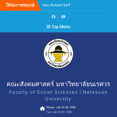
ใต้ร่มราชพฤกษ์:
คณะสังคมศาสตร์
มหาวิทยาลัยนเรศวร ขอ
แสดงความเสียใจอย่างสุดซึ้ง
ต่อเหตุการณ์ความรุนแรงที่
Top Menu
เกิดขึ้น ณ โรงเรียน
เทพศิรินทร์ นนทบุรี
ขยายระยะเวลาการรับสมัคร
บุคคลเพื่อสอบคัดเลือกบรรจุ
และแต่งตั้งเป็นพนักงาน
มหาวิทยาลัย ตำแหน่ง
อาจารย์ สังกัดภาควิชา
จิตวิทยา คณะสังคมศาสตร์
(ครั้งที่ 2)
ขอเชิญเข้าร่วมกิจกรรม “ลอง
สดับชายขอบขับขาน Let the
คณะสังคมศาสตร์ มหาวิทยาลัยนเรศวร
Margins Sing: Unheard
Faculty of Social Sciences | Naresuan
Words and Voices”
SAFE • EQUAL • INCLUSIVE
University
คณะสังคมศาสตร์
Phone: +66 55 96 1999
มหาวิทยาลัยนเรศวร เคารพ
Fax: +66 55 96 1900
ศักดิ์ศรี ยอมรับความหลาก