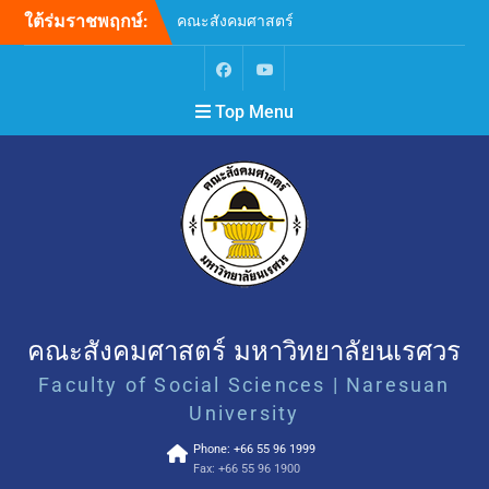
ใต้ร่มราชพฤกษ์:
คณะสังคมศาสตร์
มหาวิทยาลัยนเรศวร ขอ
แสดงความเสียใจอย่างสุดซึ้ง
ต่อเหตุการณ์ความรุนแรงที่
Top Menu
เกิดขึ้น ณ โรงเรียน
เทพศิรินทร์ นนทบุรี
ขยายระยะเวลาการรับสมัคร
บุคคลเพื่อสอบคัดเลือกบรรจุ
และแต่งตั้งเป็นพนักงาน
มหาวิทยาลัย ตำแหน่ง
อาจารย์ สังกัดภาควิชา
จิตวิทยา คณะสังคมศาสตร์
(ครั้งที่ 2)
ขอเชิญเข้าร่วมกิจกรรม “ลอง
สดับชายขอบขับขาน Let the
คณะสังคมศาสตร์ มหาวิทยาลัยนเรศวร
Margins Sing: Unheard
Faculty of Social Sciences | Naresuan
Words and Voices”
SAFE • EQUAL • INCLUSIVE
University
คณะสังคมศาสตร์
Phone: +66 55 96 1999
มหาวิทยาลัยนเรศวร เคารพ
Fax: +66 55 96 1900
ศักดิ์ศรี ยอมรับความหลาก