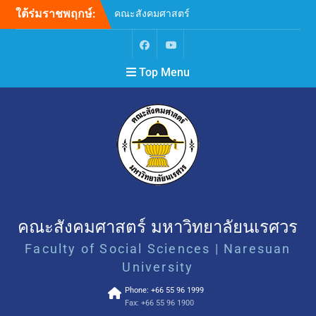
ใต้ร่มราชพฤกษ์:
คณะสังคมศาสตร์
มหาวิทยาลัยนเรศวร ขอ
แสดงความเสียใจอย่างสุดซึ้ง
ต่อเหตุการณ์ความรุนแรงที่
Top Menu
เกิดขึ้น ณ โรงเรียน
เทพศิรินทร์ นนทบุรี
ขยายระยะเวลาการรับสมัคร
บุคคลเพื่อสอบคัดเลือกบรรจุ
และแต่งตั้งเป็นพนักงาน
มหาวิทยาลัย ตำแหน่ง
อาจารย์ สังกัดภาควิชา
จิตวิทยา คณะสังคมศาสตร์
(ครั้งที่ 2)
ขอเชิญเข้าร่วมกิจกรรม “ลอง
สดับชายขอบขับขาน Let the
คณะสังคมศาสตร์ มหาวิทยาลัยนเรศวร
Margins Sing: Unheard
Faculty of Social Sciences | Naresuan
Words and Voices”
SAFE • EQUAL • INCLUSIVE
University
คณะสังคมศาสตร์
Phone: +66 55 96 1999
มหาวิทยาลัยนเรศวร เคารพ
Fax: +66 55 96 1900
ศักดิ์ศรี ยอมรับความหลาก