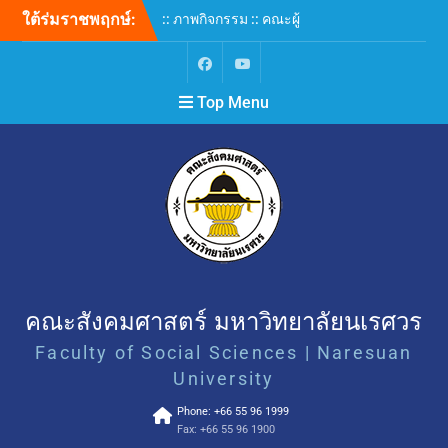
ใต้ร่มราชพฤกษ์:
:: ภาพกิจกรรม :: คณะผู้
บริหารคณะสังคมศาสตร์
ร่วมต้อนรับและหารือ
แนวทางความร่วมมือทาง
Top Menu
วิชาการ เพื่อยกระดับการ
พัฒนาหลักสูตรร่วมระหว่าง
พลเรือนและทหาร
:: ภาพกิจกรรม :: คณะ
สังคมศาสตร์ ม.นเรศวร ร่วม
เปิดโลกการเรียนรู้ในงาน NU
Explore 2026 ชวนค้นหาตัว
ตน สู่เส้นทางอาชีพในอนาคต
:: ภาพกิจกรรม :: ภาควิชา
รัฐศาสตร์และ
รัฐประศาสนศาสตร์ คณะ
คณะสังคมศาสตร์ มหาวิทยาลัยนเรศวร
สังคมศาสตร์ มหาวิทยาลัย
Faculty of Social Sciences | Naresuan
นเรศวร จัดโครงการเตรียม
ความพร้อมสหกิจศึกษา เสริม
University
ศักยภาพนิสิตก่อนก้าวสู่โลก
Phone: +66 55 96 1999
การทำงานอย่างมืออาชีพ
Fax: +66 55 96 1900
DAY #2