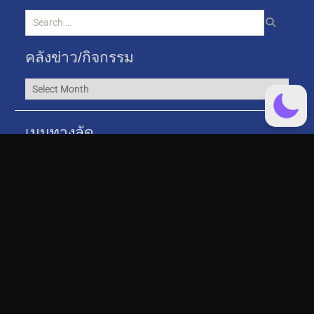
คลังข่าว/กิจกรรม
เมนูทางลัด
พัฒนาคุณภาพการศึกษา
ระเบียบประกาศ/ข้อบังคับ:งานวิจัยและบริการวิชาการ
FSS – NU Poll
ติดต่อเรา
คณะสังคมศาสตร์ มหาวิทยาลัยนเรศวร
99 หมู่ที่ 9 ตำบลท่าโพธิ์ อำเภอเมืองพิษณุโลก จังหวัดพิษณุโลก