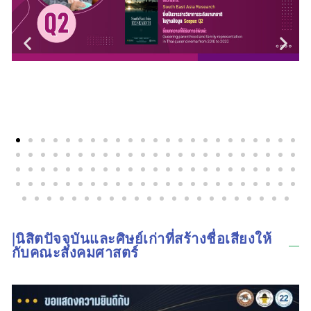
|นิสิตปัจจุบันและศิษย์เก่าที่สร้างชื่อเสียงให้
กับคณะสังคมศาสตร์