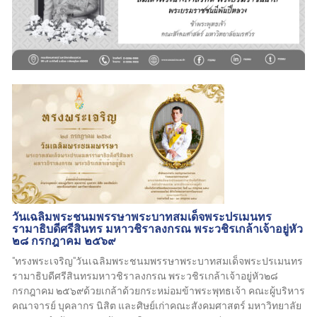
วันเฉลิมพระชนมพรรษาพระบาทสมเด็จพระปรเมนทร
รามาธิบดีศรีสินทร มหาวชิราลงกรณ พระวชิรเกล้าเจ้าอยู่หัว
๒๘ กรกฎาคม ๒๕๖๙
"ทรงพระเจริญ"วันเฉลิมพระชนมพรรษาพระบาทสมเด็จพระปรเมนทร
รามาธิบดีศรีสินทรมหาวชิราลงกรณ พระวชิรเกล้าเจ้าอยู่หัว๒๘
กรกฎาคม ๒๕๖๙ด้วยเกล้าด้วยกระหม่อมข้าพระพุทธเจ้า คณะผู้บริหาร
คณาจารย์ บุคลากร นิสิต และศิษย์เก่าคณะสังคมศาสตร์ มหาวิทยาลัย