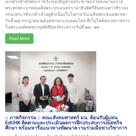
นเรศวรสำนักพระราชวัง ขอเชิญชวนประชาชนร่วมลงนามถวาย
พระพรพระบาทสมเด็จพระปรเมนทรรามาธิบดีศรีสินทรมหาวชิราลง
กรณ พระวชิรเกล้าเจ้าอยู่หัวเนื่องในโอกาสวันเฉลิมพระชนมพรรษา
วันที่ ๒๘ กรกฎาคม ๒๕๖๙ผ่านระบบออนไลน์ ที่เว็บไซต์หน่วยราชการ
ในพระองค์www.royaloffice.thระหว่างวันที่ ๒๗ - ๒๙ ...
Read More
:: ภาพกิจกรรม :: คณะสังคมศาสตร์ มน. ต้อนรับผู้แทน
EdUHK ติดตามและประเมินผลการฝึกประสบการณ์สหกิจ
ศึกษา พร้อมหารือแนวทางพัฒนาความร่วมมือทางวิชาการ