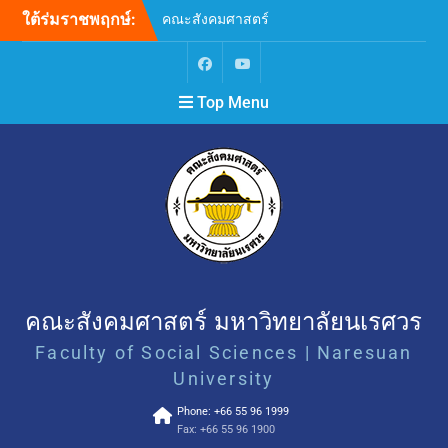
ใต้ร่มราชพฤกษ์:
คณะสังคมศาสตร์
มหาวิทยาลัยนเรศวร ขอ
แสดงความเสียใจอย่างสุดซึ้ง
ต่อเหตุการณ์ความรุนแรงที่
Top Menu
เกิดขึ้น ณ โรงเรียน
เทพศิรินทร์ นนทบุรี
ขยายระยะเวลาการรับสมัคร
บุคคลเพื่อสอบคัดเลือกบรรจุ
และแต่งตั้งเป็นพนักงาน
มหาวิทยาลัย ตำแหน่ง
อาจารย์ สังกัดภาควิชา
จิตวิทยา คณะสังคมศาสตร์
(ครั้งที่ 2)
ขอเชิญเข้าร่วมกิจกรรม “ลอง
สดับชายขอบขับขาน Let the
คณะสังคมศาสตร์ มหาวิทยาลัยนเรศวร
Margins Sing: Unheard
Faculty of Social Sciences | Naresuan
Words and Voices”
SAFE • EQUAL • INCLUSIVE
University
คณะสังคมศาสตร์
Phone: +66 55 96 1999
มหาวิทยาลัยนเรศวร เคารพ
Fax: +66 55 96 1900
ศักดิ์ศรี ยอมรับความหลาก