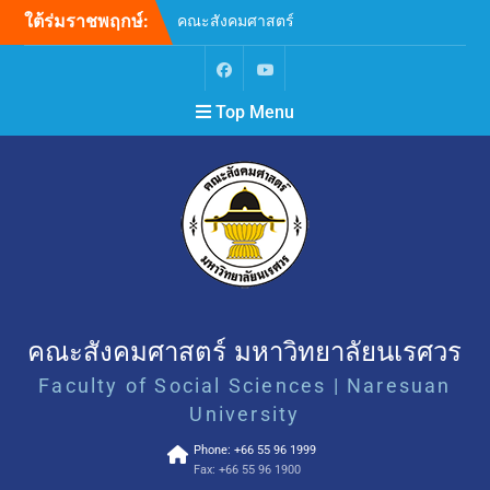
ใต้ร่มราชพฤกษ์:
คณะสังคมศาสตร์
มหาวิทยาลัยนเรศวร ขอ
แสดงความเสียใจอย่างสุดซึ้ง
ต่อเหตุการณ์ความรุนแรงที่
Top Menu
เกิดขึ้น ณ โรงเรียน
เทพศิรินทร์ นนทบุรี
ขยายระยะเวลาการรับสมัคร
บุคคลเพื่อสอบคัดเลือกบรรจุ
และแต่งตั้งเป็นพนักงาน
มหาวิทยาลัย ตำแหน่ง
อาจารย์ สังกัดภาควิชา
จิตวิทยา คณะสังคมศาสตร์
(ครั้งที่ 2)
ขอเชิญเข้าร่วมกิจกรรม “ลอง
สดับชายขอบขับขาน Let the
คณะสังคมศาสตร์ มหาวิทยาลัยนเรศวร
Margins Sing: Unheard
Faculty of Social Sciences | Naresuan
Words and Voices”
SAFE • EQUAL • INCLUSIVE
University
คณะสังคมศาสตร์
Phone: +66 55 96 1999
มหาวิทยาลัยนเรศวร เคารพ
Fax: +66 55 96 1900
ศักดิ์ศรี ยอมรับความหลาก