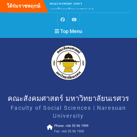
ใต้ร่มราชพฤกษ์:
ขยายระยะเวลาการรับสมัคร
บุคคลเพื่อสอบคัดเลือกบรรจุ
และแต่งตั้งเป็นพนักงาน
มหาวิทยาลัย ตำแหน่ง
Top Menu
อาจารย์ สังกัดภาควิชา
จิตวิทยา คณะสังคมศาสตร์
(ครั้งที่ 2)
ขอเชิญเข้าร่วมกิจกรรม “ลอง
สดับชายขอบขับขาน Let the
Margins Sing: Unheard
Words and Voices”
SAFE • EQUAL • INCLUSIVE
คณะสังคมศาสตร์
มหาวิทยาลัยนเรศวร เคารพ
ศักดิ์ศรี ยอมรับความหลาก
คณะสังคมศาสตร์ มหาวิทยาลัยนเรศวร
หลาย ไม่เลือกปฏิบัติ และไม่
Faculty of Social Sciences | Naresuan
ใช้ความรุนแรง
คณะสังคมศาสตร์
University
มหาวิทยาลัยนเรศวร ขอ
Phone: +66 55 96 1999
แสดงความเสียใจอย่างสุดซึ้ง
Fax: +66 55 96 1900
ต่อเหตุการณ์ความรุนแรงที่