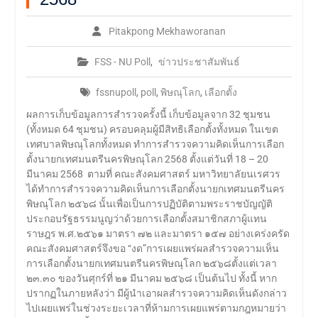
Pitakpong Mekhaworanan
FSS - NU Poll
,
ข่าวประชาสัมพันธ์
fssnupoll
,
poll
,
พิษณุโลก
,
เลือกตั้ง
ผลการเก็บข้อมูลการสำรวจครั้งนี้ เก็บข้อมูลจาก 32 ชุมชน
(ทั้งหมด 64 ชุมชน) ครอบคลุมผู้มีสิทธิเลือกตั้งทั้งหมด ในเขต
เทศบาลพิษณุโลกทั้งหมด ทำการสำรวจความคิดเห็นการเลือก
ตั้งนายกเทศมนตรีนครพิษณุโลก 2568 ตั้งแต่วันที่ 18 – 20
มีนาคม 2568 ตามที่ คณะสังคมศาสตร์ มหาวิทยาลัยนเรศวร
ได้ทำการสำรวจความคิดเห็นการเลือกตั้งนายกเทศมนตรีนคร
พิษณุโลก ๒๕๖๘ นั้นเพื่อเป็นการปฏิบัติตามพระราชบัญญัติ
ประกอบรัฐธรรมนูญว่าด้วยการเลือกตั้งสมาชิกสภาผู้แทน
ราษฎร พ.ศ.๒๕๖๑ มาตรา ๗๒ และมาตรา ๑๕๗ อย่างเคร่งครัด
คณะสังคมศาสตร์จึงขอ “งด”การเผยแพร่ผลสำรวจความเห็น
การเลือกตั้งนายกเทศมนตรีนครพิษณุโลก ๒๕๖๘ตั้งแต่เวลา
๒๓.๓๐ ของวันศุกร์ที่ ๒๑ มีนาคม ๒๕๖๘ เป็นต้นไป ทั้งนี้ หาก
ปรากฏในภายหลังว่า มีผู้นำเอาผลสำรวจความคิดเห็นดังกล่าว
ไปเผยแพร่ในช่วงระยะเวลาที่ห้ามการเผยแพร่ตามกฎหมายว่า