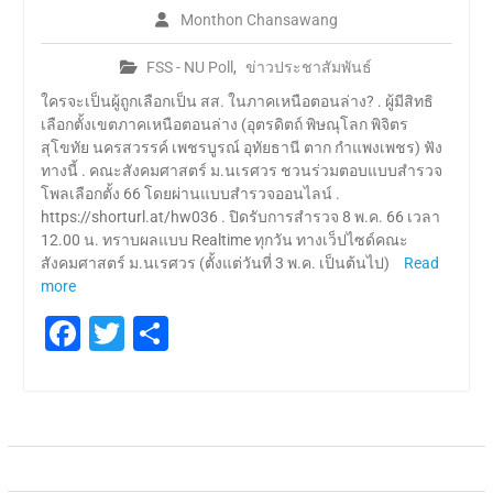
Monthon Chansawang
FSS - NU Poll
,
ข่าวประชาสัมพันธ์
ใครจะเป็นผู้ถูกเลือกเป็น สส. ในภาคเหนือตอนล่าง? . ผู้มีสิทธิ
เลือกตั้งเขตภาคเหนือตอนล่าง (อุตรดิตถ์ พิษณุโลก พิจิตร
สุโขทัย นครสวรรค์ เพชรบูรณ์ อุทัยธานี ตาก กำแพงเพชร) ฟัง
ทางนี้ . คณะสังคมศาสตร์ ม.นเรศวร ชวนร่วมตอบแบบสำรวจ
โพลเลือกตั้ง 66 โดยผ่านแบบสำรวจออนไลน์ .
https://shorturl.at/hw036 . ปิดรับการสำรวจ 8 พ.ค. 66 เวลา
12.00 น. ทราบผลแบบ Realtime ทุกวัน ทางเว็ปไซด์คณะ
สังคมศาสตร์ ม.นเรศวร (ตั้งแต่วันที่ 3 พ.ค. เป็นต้นไป)
Read
more
Facebook
Twitter
Share